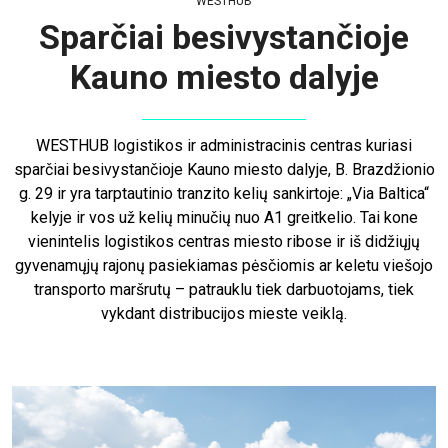
WESTHUB
Sparčiai besivystančioje
Kauno miesto dalyje
WESTHUB logistikos ir administracinis centras kuriasi
sparčiai besivystančioje Kauno miesto dalyje, B. Brazdžionio
g. 29 ir yra tarptautinio tranzito kelių sankirtoje: „Via Baltica“
kelyje ir vos už kelių minučių nuo A1 greitkelio. Tai kone
vienintelis logistikos centras miesto ribose ir iš didžiųjų
gyvenamųjų rajonų pasiekiamas pėsčiomis ar keletu viešojo
transporto maršrutų – patrauklu tiek darbuotojams, tiek
vykdant distribucijos mieste veiklą.