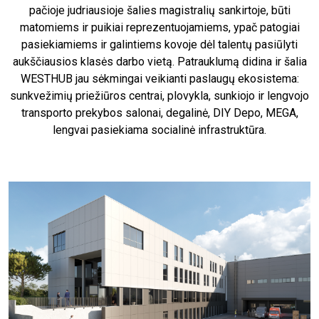
pačioje judriausioje šalies magistralių sankirtoje, būti
matomiems ir puikiai reprezentuojamiems, ypač patogiai
pasiekiamiems ir galintiems kovoje dėl talentų pasiūlyti
aukščiausios klasės darbo vietą. Patrauklumą didina ir šalia
WESTHUB jau sėkmingai veikianti paslaugų ekosistema:
sunkvežimių priežiūros centrai, plovykla, sunkiojo ir lengvojo
transporto prekybos salonai, degalinė, DIY Depo, MEGA,
lengvai pasiekiama socialinė infrastruktūra.