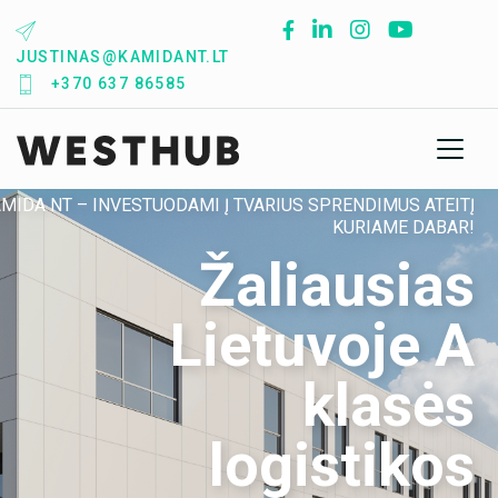
Skip
to
JUSTINAS@KAMIDANT.LT
content
+370 637 86585
MIDA NT – INVESTUODAMI Į TVARIUS SPRENDIMUS ATEITĮ
KURIAME DABAR!
Žaliausias
Lietuvoje A
klasės
logistikos