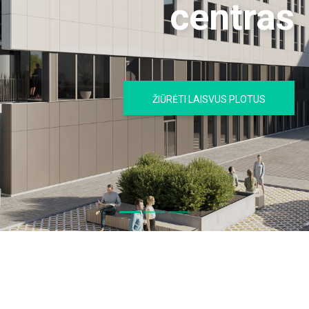
centras
ŽIŪRĖTI LAISVUS PLOTUS