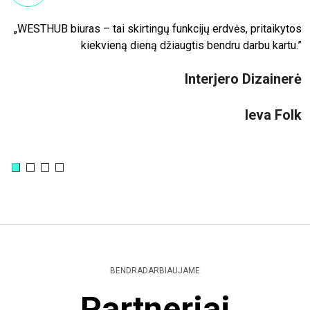
is
„WESTHUB biuras – tai skirtingų funkcijų erdvės, pritaikytos
 o
kiekvieną dieną džiaugtis bendru darbu kartu.”
ns
Interjero Dizainerė
as
s,
ai
Ieva Folk
bo
.“
UB
as
as
BENDRADARBIAUJAME
Partneriai