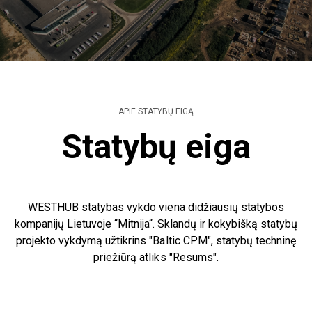
APIE STATYBŲ EIGĄ
Statybų eiga
WESTHUB statybas vykdo viena didžiausių statybos
kompanijų Lietuvoje “Mitnija“. Sklandų ir kokybišką statybų
projekto vykdymą užtikrins "Baltic CPM", statybų techninę
priežiūrą atliks "Resums".