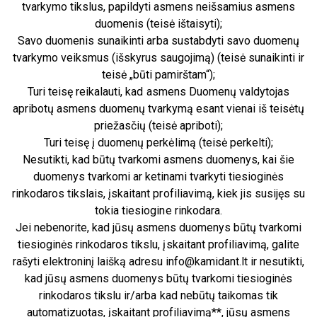
tvarkymo tikslus, papildyti asmens neišsamius asmens
duomenis (teisė ištaisyti);
Savo duomenis sunaikinti arba sustabdyti savo duomenų
tvarkymo veiksmus (išskyrus saugojimą) (teisė sunaikinti ir
teisė „būti pamirštam“);
Turi teisę reikalauti, kad asmens Duomenų valdytojas
apribotų asmens duomenų tvarkymą esant vienai iš teisėtų
priežasčių (teisė apriboti);
Turi teisę į duomenų perkėlimą (teisė perkelti);
Nesutikti, kad būtų tvarkomi asmens duomenys, kai šie
duomenys tvarkomi ar ketinami tvarkyti tiesioginės
rinkodaros tikslais, įskaitant profiliavimą, kiek jis susijęs su
tokia tiesiogine rinkodara.
Jei nebenorite, kad jūsų asmens duomenys būtų tvarkomi
tiesioginės rinkodaros tikslu, įskaitant profiliavimą, galite
rašyti elektroninį laišką adresu info@kamidant.lt ir nesutikti,
kad jūsų asmens duomenys būtų tvarkomi tiesioginės
rinkodaros tikslu ir/arba kad nebūtų taikomas tik
automatizuotas, įskaitant profiliavimą**, jūsų asmens