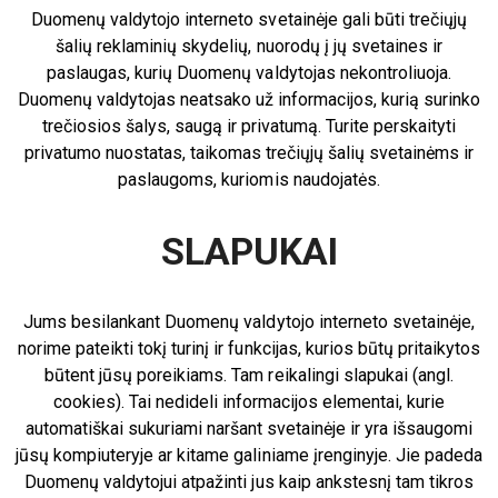
Duomenų valdytojo interneto svetainėje gali būti trečiųjų
šalių reklaminių skydelių, nuorodų į jų svetaines ir
paslaugas, kurių Duomenų valdytojas nekontroliuoja.
Duomenų valdytojas neatsako už informacijos, kurią surinko
trečiosios šalys, saugą ir privatumą. Turite perskaityti
privatumo nuostatas, taikomas trečiųjų šalių svetainėms ir
paslaugoms, kuriomis naudojatės.
SLAPUKAI
Jums besilankant Duomenų valdytojo interneto svetainėje,
norime pateikti tokį turinį ir funkcijas, kurios būtų pritaikytos
būtent jūsų poreikiams. Tam reikalingi slapukai (angl.
cookies). Tai nedideli informacijos elementai, kurie
automatiškai sukuriami naršant svetainėje ir yra išsaugomi
jūsų kompiuteryje ar kitame galiniame įrenginyje. Jie padeda
Duomenų valdytojui atpažinti jus kaip ankstesnį tam tikros