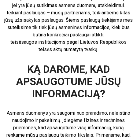
jei yra jūsų sutikimas asmens duomenų atskleidimui.
teikiant paslaugas – mūsų partneriams, teikiantiems kitas
jūsų užsisakytas paslaugas. Šiems paslaugų tiekėjams mes
suteiksime tik tiek jūsų asmeninės informacijos, kiek bus
būtina konkrečiai paslaugai atlikti.
teisėsaugos institucijoms pagal Lietuvos Respublikos
teisės aktų numatytą tvarką.
KĄ DAROME, KAD
APSAUGOTUME JŪSŲ
INFORMACIJĄ?
Asmens duomenys yra saugomi nuo praradimo, neleistino
naudojimo ir pakeitimų. Įdiegėme fizines ir technines
priemones, kad apsaugotume visą informaciją, kurią
renkame mūsų paslaugų teikimo tikslais. Primename, kad,