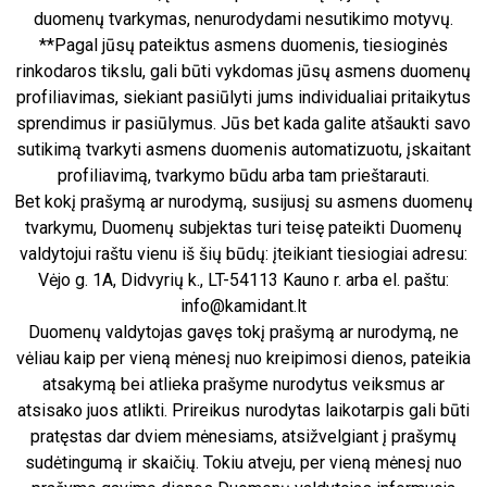
duomenų tvarkymas, nenurodydami nesutikimo motyvų.
**Pagal jūsų pateiktus asmens duomenis, tiesioginės
rinkodaros tikslu, gali būti vykdomas jūsų asmens duomenų
profiliavimas, siekiant pasiūlyti jums individualiai pritaikytus
sprendimus ir pasiūlymus. Jūs bet kada galite atšaukti savo
sutikimą tvarkyti asmens duomenis automatizuotu, įskaitant
profiliavimą, tvarkymo būdu arba tam prieštarauti.
Bet kokį prašymą ar nurodymą, susijusį su asmens duomenų
tvarkymu, Duomenų subjektas turi teisę pateikti Duomenų
valdytojui raštu vienu iš šių būdų: įteikiant tiesiogiai adresu:
Vėjo g. 1A, Didvyrių k., LT-54113 Kauno r. arba el. paštu:
info@kamidant.lt
Duomenų valdytojas gavęs tokį prašymą ar nurodymą, ne
vėliau kaip per vieną mėnesį nuo kreipimosi dienos, pateikia
atsakymą bei atlieka prašyme nurodytus veiksmus ar
atsisako juos atlikti. Prireikus nurodytas laikotarpis gali būti
pratęstas dar dviem mėnesiams, atsižvelgiant į prašymų
sudėtingumą ir skaičių. Tokiu atveju, per vieną mėnesį nuo