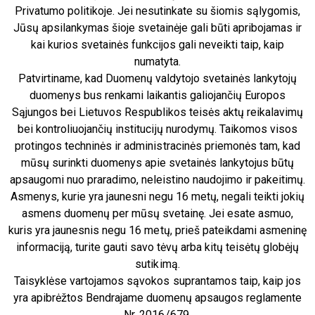
Privatumo politikoje. Jei nesutinkate su šiomis sąlygomis,
Jūsų apsilankymas šioje svetainėje gali būti apribojamas ir
kai kurios svetainės funkcijos gali neveikti taip, kaip
numatyta.
Patvirtiname, kad Duomenų valdytojo svetainės lankytojų
duomenys bus renkami laikantis galiojančių Europos
Sąjungos bei Lietuvos Respublikos teisės aktų reikalavimų
bei kontroliuojančių institucijų nurodymų. Taikomos visos
protingos techninės ir administracinės priemonės tam, kad
mūsų surinkti duomenys apie svetainės lankytojus būtų
apsaugomi nuo praradimo, neleistino naudojimo ir pakeitimų.
Asmenys, kurie yra jaunesni negu 16 metų, negali teikti jokių
asmens duomenų per mūsų svetainę. Jei esate asmuo,
kuris yra jaunesnis negu 16 metų, prieš pateikdami asmeninę
informaciją, turite gauti savo tėvų arba kitų teisėtų globėjų
sutikimą.
Taisyklėse vartojamos sąvokos suprantamos taip, kaip jos
yra apibrėžtos Bendrajame duomenų apsaugos reglamente
Nr. 2016/679.