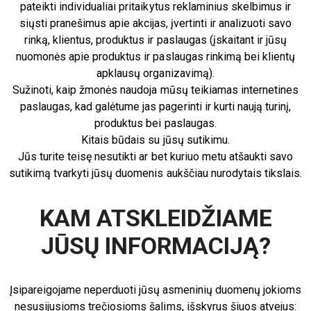
pateikti individualiai pritaikytus reklaminius skelbimus ir
siųsti pranešimus apie akcijas, įvertinti ir analizuoti savo
rinką, klientus, produktus ir paslaugas (įskaitant ir jūsų
nuomonės apie produktus ir paslaugas rinkimą bei klientų
apklausų organizavimą).
Sužinoti, kaip žmonės naudoja mūsų teikiamas internetines
paslaugas, kad galėtume jas pagerinti ir kurti naują turinį,
produktus bei paslaugas.
Kitais būdais su jūsų sutikimu.
Jūs turite teisę nesutikti ar bet kuriuo metu atšaukti savo
sutikimą tvarkyti jūsų duomenis aukščiau nurodytais tikslais.
KAM ATSKLEIDŽIAME
JŪSŲ INFORMACIJĄ?
Įsipareigojame neperduoti jūsų asmeninių duomenų jokioms
nesusijusioms trečiosioms šalims, išskyrus šiuos atvejus: