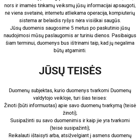
nors ir imamės tinkamų veiksmų jūsų informacijai apsaugoti,
nė viena svetainė, internetu atliekama operacija, kompiuterių
sistema ar belaidis ryšys nėra visiškai saugūs.
Jūsų duomenis saugosime 5 metus po paskutinio jūsų
naudojimosi mūsų paslaugomis ar turiniu dienos. Pasibaigus
šiam terminui, duomenys bus ištrinami taip, kad jų negalima
būtų atgaminti.
JŪSŲ TEISĖS
Duomenų subjektas, kurio duomenys tvarkomi Duomenų
valdytojo veikloje, turi šias teises:
Žinoti (būti informuotas) apie savo duomenų tvarkymą (teisė
žinoti);
Susipažinti su savo duomenimis ir kaip jie yra tvarkomi
(teisė susipažinti);
Reikalauti ištaisyti arba, atsižvelgiant į asmens duomenų