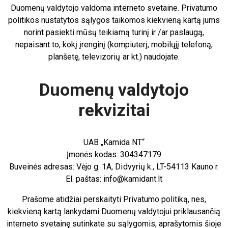
Duomenų valdytojo valdoma interneto svetaine. Privatumo
politikos nustatytos sąlygos taikomos kiekvieną kartą jums
norint pasiekti mūsų teikiamą turinį ir /ar paslaugą,
nepaisant to, kokį įrenginį (kompiuterį, mobilųjį telefoną,
planšetę, televizorių ar kt.) naudojate.
Duomenų valdytojo
rekvizitai
UAB „Kamida NT“
Įmonės kodas: 304347179
Buveinės adresas: Vėjo g. 1A, Didvyrių k., LT-54113 Kauno r.
El. paštas: info@kamidant.lt
Prašome atidžiai perskaityti Privatumo politiką, nes,
kiekvieną kartą lankydami Duomenų valdytojui priklausančią
interneto svetainę sutinkate su sąlygomis, aprašytomis šioje