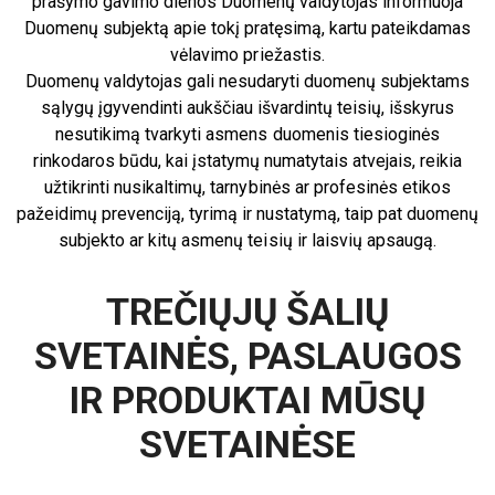
prašymo gavimo dienos Duomenų valdytojas informuoja
Duomenų subjektą apie tokį pratęsimą, kartu pateikdamas
vėlavimo priežastis.
Duomenų valdytojas gali nesudaryti duomenų subjektams
sąlygų įgyvendinti aukščiau išvardintų teisių, išskyrus
nesutikimą tvarkyti asmens duomenis tiesioginės
rinkodaros būdu, kai įstatymų numatytais atvejais, reikia
užtikrinti nusikaltimų, tarnybinės ar profesinės etikos
pažeidimų prevenciją, tyrimą ir nustatymą, taip pat duomenų
subjekto ar kitų asmenų teisių ir laisvių apsaugą.
TREČIŲJŲ ŠALIŲ
SVETAINĖS, PASLAUGOS
IR PRODUKTAI MŪSŲ
SVETAINĖSE