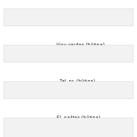
Jūsų vardas (būtina)
Tel. nr. (būtina)
El. paštas (būtina)