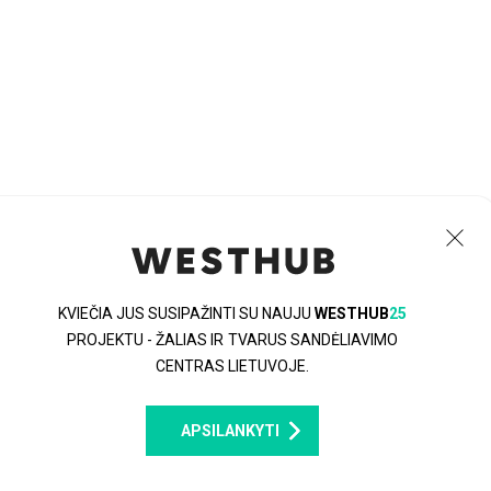
WESTHUB
KVIEČIA JUS SUSIPAŽINTI SU NAUJU
WESTHUB
25
Kontaktai
PROJEKTU - ŽALIAS IR TVARUS SANDĖLIAVIMO
CENTRAS LIETUVOJE.
justinas@kamidant.lt
APSILANKYTI
+370 637 86585
B. Brazdžionio g. 29, Kaunas